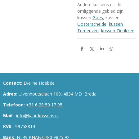
Andere kussens uit dit
omliggende gebied zijn;
kussen
Goes
, kussen
Oosterschelde
,
kussen
Terneuzen
,
kussen Zierikzee
.
D
D
S
D
e
e
h
e
l
e
a
l
e
l
r
e
n
e
n
Contact:
Eveline Hoebée
Adres:
Ulvenhoutselaan 109, 4834 MD Breda
Telefoon:
+31 6 28 50 17 95
Mail:
info@kaartkussens.nl
KVK:
99758814
Bank:
NL49 KNAB 0780 9825 92