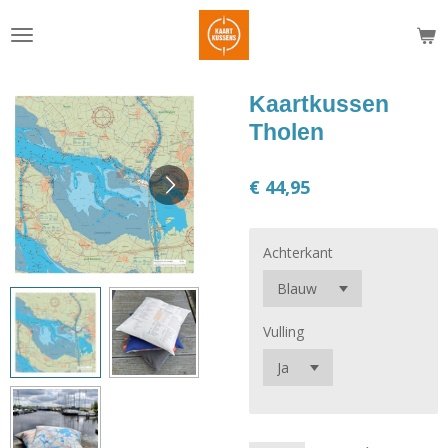
Ga
direct
naar
de
Kaartkussen
hoofdinhoud
Tholen
€ 44,95
Achterkant
Vulling