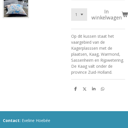
In
winkelwagen
Op dit kussen staat het
vaargebied van de
Kagerplasssen met de
plaatsen, Kaag, Warmond,
Sassenheim en Rijpwetering.
De Kaag valt onder de
province Zuid-Holland.
D
D
S
D
e
e
h
e
l
e
a
l
e
l
r
e
n
e
n
Contact:
Eveline Hoebée