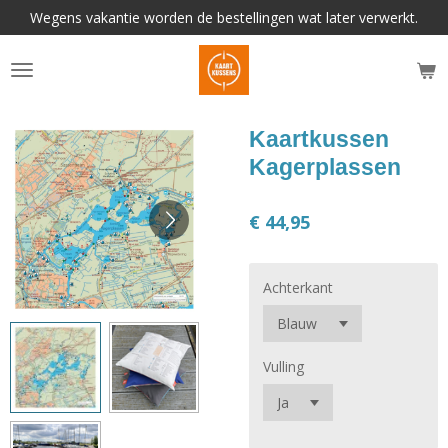
Wegens vakantie worden de bestellingen wat later verwerkt.
Ga
direct
naar
de
hoofdinhoud
Kaartkussen
Kagerplassen
€ 44,95
Achterkant
Vulling