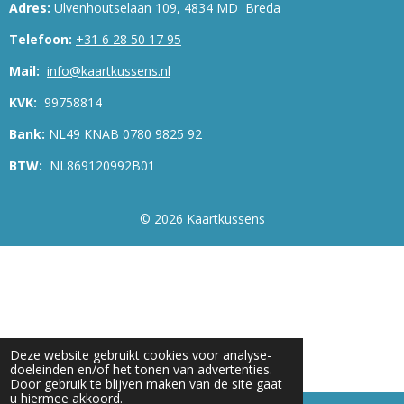
Adres:
Ulvenhoutselaan 109, 4834 MD Breda
Telefoon:
+31 6 28 50 17 95
Mail:
info@kaartkussens.nl
KVK:
99758814
Bank:
NL49 KNAB 0780 9825 92
BTW:
NL869120992B01
© 2026 Kaartkussens
Deze website gebruikt cookies voor analyse-
doeleinden en/of het tonen van advertenties.
Door gebruik te blijven maken van de site gaat
u hiermee akkoord.