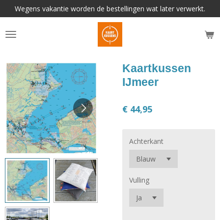
Wegens vakantie worden de bestellingen wat later verwerkt.
Ga
direct
naar
de
hoofdinhoud
Kaartkussen
IJmeer
€ 44,95
Achterkant
Vulling