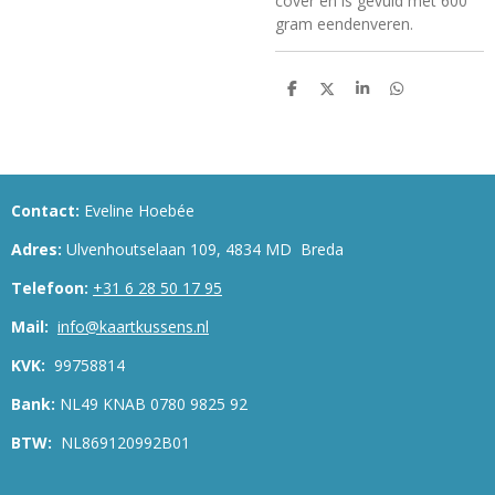
cover en is gevuld met 600
gram eendenveren.
D
D
S
D
e
e
h
e
l
e
a
l
e
l
r
e
n
e
n
Contact:
Eveline Hoebée
Adres:
Ulvenhoutselaan 109, 4834 MD Breda
Telefoon:
+31 6 28 50 17 95
Mail:
info@kaartkussens.nl
KVK:
99758814
Bank:
NL49 KNAB 0780 9825 92
BTW:
NL869120992B01