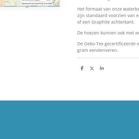
Het formaat van onze waterb
zijn standaard voorzien van e
of een Graphite achterkant.
De hoezen kunnen ook met ee
De Oeko-Tex gecertificeerde v
gram eendenveren.
D
D
S
e
e
h
l
e
a
e
l
r
n
e