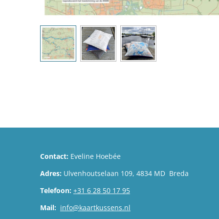
Contact:
Eveline Hoebée
Adres:
Ulvenhoutselaan 109, 4834 MD Breda
Telefoon:
+31 6 28 50 17 95
Mail:
info@kaartkussens.nl