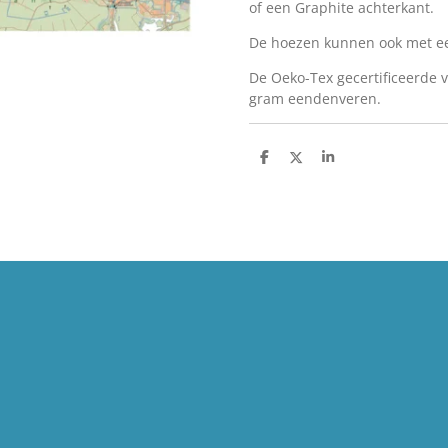
of een Graphite achterkant.
De hoezen kunnen ook met ee
De Oeko-Tex gecertificeerde v
gram eendenveren.
D
D
S
e
e
h
l
e
a
e
l
r
n
e